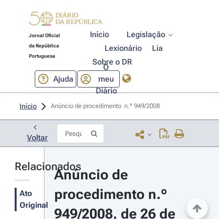
Início
Legislação
Jornal Oficial
da República
Lexionário
Lia
Portuguesa
Sobre o DR
O
Ajuda
meu
Diário
Início
Anúncio de procedimento  n.º 949/2008 
Voltar
Relacionados
Anúncio de 
procedimento n.º 
Ato
Original
949/2008, de 26 de 