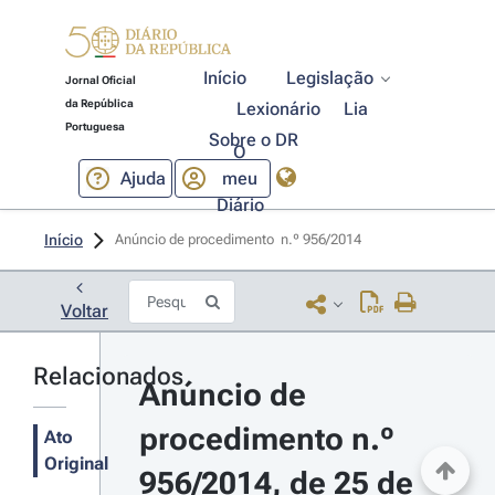
Início
Legislação
Jornal Oficial
da República
Lexionário
Lia
Portuguesa
Sobre o DR
O
Ajuda
meu
Diário
Início
Anúncio de procedimento  n.º 956/2014 
Voltar
Relacionados
Anúncio de 
procedimento n.º 
Ato
Original
956/2014, de 25 de 