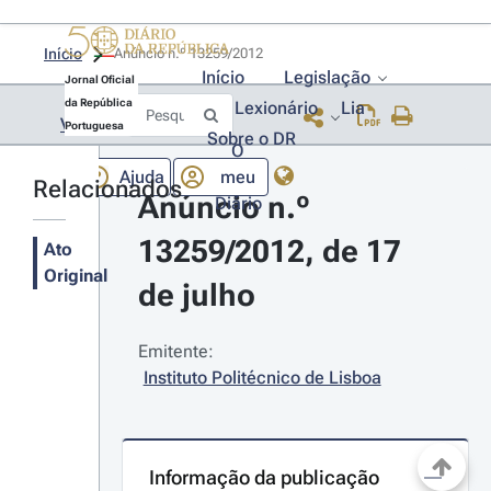
Início
Anúncio n.º 13259/2012 
Início
Legislação
Jornal Oficial
da República
Lexionário
Lia
Voltar
Portuguesa
Sobre o DR
O
Ajuda
meu
Relacionados
Anúncio n.º 
Diário
13259/2012, de 17 
Ato
Original
de julho
Emitente:
Instituto Politécnico de Lisboa
Informação da publicação