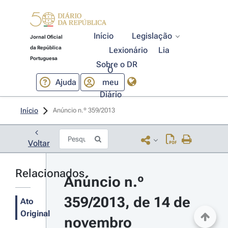
Início
Legislação
Jornal Oficial
da República
Lexionário
Lia
Portuguesa
Sobre o DR
O
Ajuda
meu
Diário
Início
Anúncio n.º 359/2013 
Voltar
Relacionados
Anúncio n.º 
359/2013, de 14 de 
Ato
Original
novembro