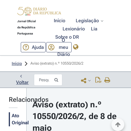
Início
Legislação
Jornal Oficial
da República
Lexionário
Lia
Portuguesa
Sobre o DR
O
Ajuda
meu
Diário
Início
Aviso (extrato) n.º 10550/2026/2 
Voltar
Relacionados
Aviso (extrato) n.º 
10550/2026/2, de 8 de 
Ato
Original
maio