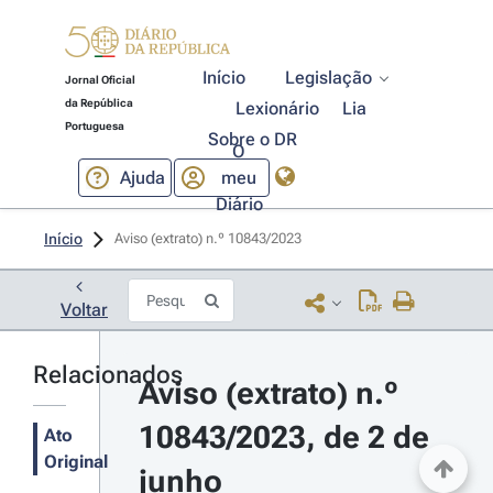
Início
Legislação
Jornal Oficial
da República
Lexionário
Lia
Portuguesa
Sobre o DR
O
Ajuda
meu
Diário
Início
Aviso (extrato) n.º 10843/2023 
Voltar
Relacionados
Aviso (extrato) n.º 
10843/2023, de 2 de 
Ato
Original
junho