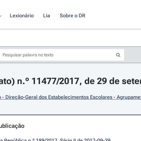
Lexionário
Lia
Sobre o DR
rato) n.º 11477/2017, de 29 de set
 - Direção-Geral dos Estabelecimentos Escolares - Agrupame
ublicação
da República n.º 189/2017, Série II de 2017-09-29