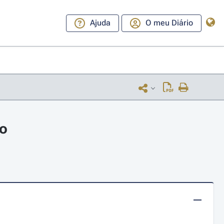
Ajuda
O meu Diário
ho