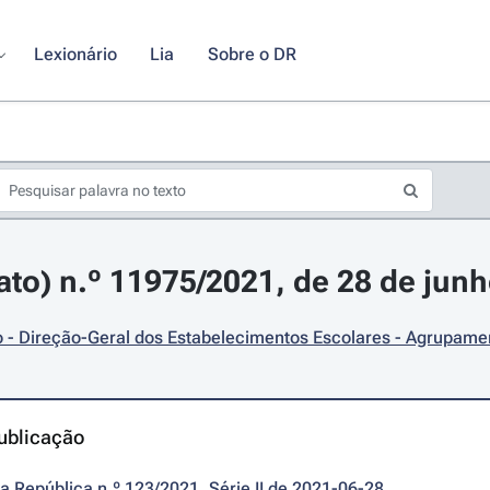
Lexionário
Lia
Sobre o DR
rato) n.º 11975/2021, de 28 de jun
 - Direção-Geral dos Estabelecimentos Escolares - Agrupame
ublicação
da República n.º 123/2021, Série II de 2021-06-28