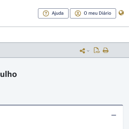
Ajuda
O meu Diário
julho