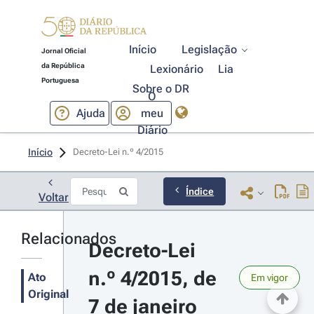
Início
Legislação
Jornal Oficial
da República
Lexionário
Lia
Portuguesa
Sobre o DR
O
Ajuda
meu
Diário
Início
Decreto-Lei n.º 4/2015 
Índice
Voltar
Relacionados
Decreto-Lei 
n.º 4/2015, de 
Ato
Em vigor
Original
7 de janeiro