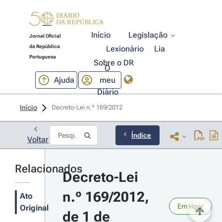
Início
Legislação
Jornal Oficial
da República
Lexionário
Lia
Portuguesa
Sobre o DR
O
Ajuda
meu
Diário
Início
Decreto-Lei n.º 169/2012 
Índice
Voltar
Relacionados
Decreto-Lei 
n.º 169/2012, 
Ato
Em vigor
Original
de 1 de 