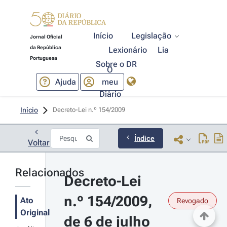
Início
Legislação
Jornal Oficial
da República
Lexionário
Lia
Portuguesa
Sobre o DR
O
Ajuda
meu
Diário
Início
Decreto-Lei n.º 154/2009 
Índice
Voltar
Relacionados
Decreto-Lei 
n.º 154/2009, 
Ato
Revogado
Original
de 6 de julho