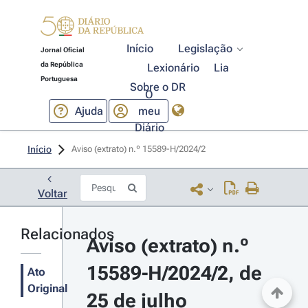
Início
Legislação
Jornal Oficial
da República
Lexionário
Lia
Portuguesa
Sobre o DR
O
Ajuda
meu
Diário
Início
Aviso (extrato) n.º 15589-H/2024/2 
Voltar
Relacionados
Aviso (extrato) n.º 
15589-H/2024/2, de 
Ato
Original
25 de julho