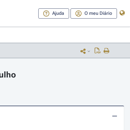
Ajuda
O meu Diário
julho