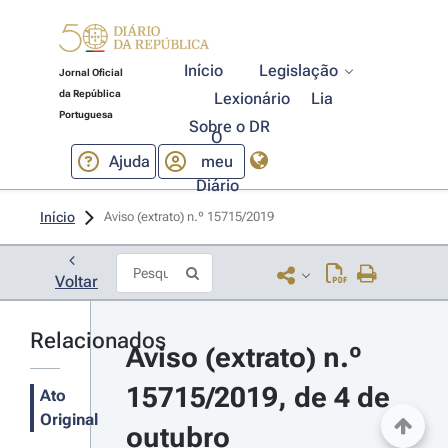
Início
Legislação
Jornal Oficial
da República
Lexionário
Lia
Portuguesa
Sobre o DR
O
Ajuda
meu
Diário
Início
Aviso (extrato) n.º 15715/2019 
Voltar
Relacionados
Aviso (extrato) n.º 
15715/2019, de 4 de 
Ato
Original
outubro