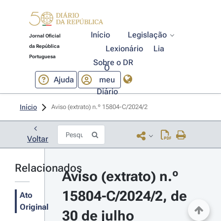
Início
Legislação
Jornal Oficial
da República
Lexionário
Lia
Portuguesa
Sobre o DR
O
Ajuda
meu
Diário
Início
Aviso (extrato) n.º 15804-C/2024/2 
Voltar
Relacionados
Aviso (extrato) n.º 
15804-C/2024/2, de 
Ato
Original
30 de julho