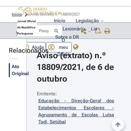
Início
Aviso (extrato) n.º 18809/2021 
Início
Legislação
Jornal Oficial
da República
Lexionário
Lia
Voltar
Portuguesa
Sobre o DR
O
Ajuda
meu
Relacionados
Aviso (extrato) n.º 
Diário
18809/2021, de 6 de 
Ato
Original
outubro
Emitente:
Educação - Direção-Geral dos 
Estabelecimentos Escolares - 
Agrupamento de Escolas Luísa 
Todi, Setúbal