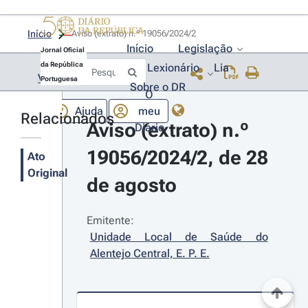
Início
Aviso (extrato) n.º 19056/2024/2 
Início
Legislação
Jornal Oficial
da República
Lexionário
Lia
Voltar
Portuguesa
Sobre o DR
O
Ajuda
meu
Relacionados
Aviso (extrato) n.º 
Diário
19056/2024/2, de 28 
Ato
Original
de agosto
Emitente:
Unidade Local de Saúde do 
Alentejo Central, E. P. E.