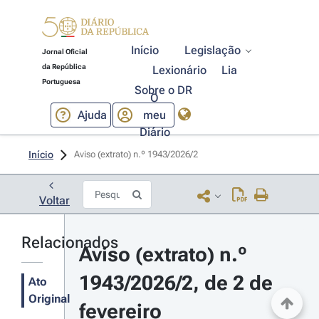
Início
Legislação
Jornal Oficial
da República
Lexionário
Lia
Portuguesa
Sobre o DR
O
Ajuda
meu
Diário
Início
Aviso (extrato) n.º 1943/2026/2 
Voltar
Relacionados
Aviso (extrato) n.º 
1943/2026/2, de 2 de 
Ato
Original
fevereiro