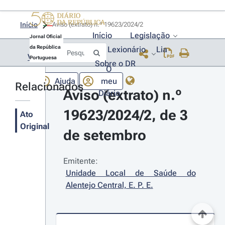
Início
Aviso (extrato) n.º 19623/2024/2 
Início
Legislação
Jornal Oficial
da República
Lexionário
Lia
Voltar
Portuguesa
Sobre o DR
O
Ajuda
meu
Relacionados
Aviso (extrato) n.º 
Diário
19623/2024/2, de 3 
Ato
Original
de setembro
Emitente:
Unidade Local de Saúde do 
Alentejo Central, E. P. E.