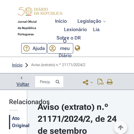
Início
Legislação
Jornal Oficial
da República
Lexionário
Lia
Portuguesa
Sobre o DR
O
Ajuda
meu
Diário
Início
Aviso (extrato) n.º 21171/2024/2 
Voltar
Relacionados
Aviso (extrato) n.º 
21171/2024/2, de 24 
Ato
Original
de setembro