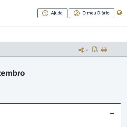
Ajuda
O meu Diário
etembro