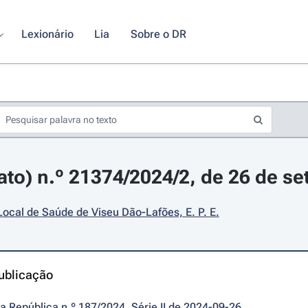
Lexionário
Lia
Sobre o DR
rato) n.º 21374/2024/2, de 26 de s
ocal de Saúde de Viseu Dão-Lafões, E. P. E.
ublicação
da República n.º 187/2024, Série II de 2024-09-26