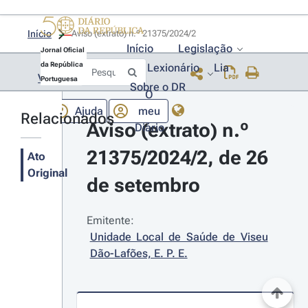
Início
Aviso (extrato) n.º 21375/2024/2 
Início
Legislação
Jornal Oficial
da República
Lexionário
Lia
Voltar
Portuguesa
Sobre o DR
O
Ajuda
meu
Relacionados
Aviso (extrato) n.º 
Diário
21375/2024/2, de 26 
Ato
Original
de setembro
Emitente:
Unidade Local de Saúde de Viseu 
Dão-Lafões, E. P. E.