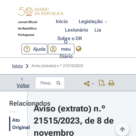
Início
Legislação
Jornal Oficial
da República
Lexionário
Lia
Portuguesa
Sobre o DR
O
Ajuda
meu
Diário
Início
Aviso (extrato) n.º 21515/2023 
Voltar
Relacionados
Aviso (extrato) n.º 
21515/2023, de 8 de 
Ato
Original
novembro