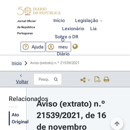
Início
Legislação
Jornal Oficial
da República
Lexionário
Lia
Portuguesa
Sobre o DR
O
Ajuda
meu
Diário
Início
Aviso (extrato) n.º 21539/2021 
Voltar
Relacionados
Aviso (extrato) n.º 
21539/2021, de 16 
Ato
Original
de novembro