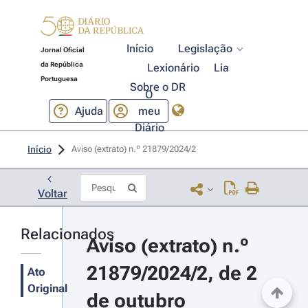
Início
Legislação
Jornal Oficial
da República
Lexionário
Lia
Portuguesa
Sobre o DR
O
Ajuda
meu
Diário
Início
Aviso (extrato) n.º 21879/2024/2 
Voltar
Relacionados
Aviso (extrato) n.º 
21879/2024/2, de 2 
Ato
Original
de outubro