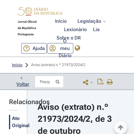
Início
Legislação
Jornal Oficial
da República
Lexionário
Lia
Portuguesa
Sobre o DR
O
Ajuda
meu
Diário
Início
Aviso (extrato) n.º 21973/2024/2 
Voltar
Relacionados
Aviso (extrato) n.º 
21973/2024/2, de 3 
Ato
Original
de outubro