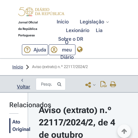
Início
Legislação
Jornal Oficial
da República
Lexionário
Lia
Portuguesa
Sobre o DR
O
Ajuda
meu
Diário
Início
Aviso (extrato) n.º 22117/2024/2 
Voltar
Relacionados
Aviso (extrato) n.º 
22117/2024/2, de 4 
Ato
Original
de outubro