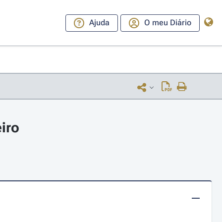
Ajuda
O meu Diário
eiro