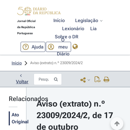
Início
Legislação
Jornal Oficial
da República
Lexionário
Lia
Portuguesa
Sobre o DR
O
Ajuda
meu
Diário
Início
Aviso (extrato) n.º 23009/2024/2 
Voltar
Relacionados
Aviso (extrato) n.º 
23009/2024/2, de 17 
Ato
Original
de outubro