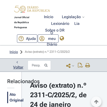
Início
Legislação
Jornal Oficial
da República
Lexionário
Lia
Portuguesa
Sobre o DR
O
Ajuda
meu
Diário
Início
Aviso (extrato) n.º 2311-C/2025/2 
Voltar
Relacionados
Aviso (extrato) n.º 
2311-C/2025/2, de 
Ato
Original
24 de janeiro