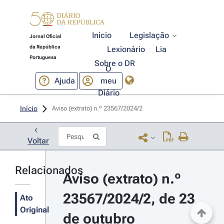
Início
Legislação
Jornal Oficial
da República
Lexionário
Lia
Portuguesa
Sobre o DR
O
Ajuda
meu
Diário
Início
Aviso (extrato) n.º 23567/2024/2 
Voltar
Relacionados
Aviso (extrato) n.º 
23567/2024/2, de 23 
Ato
Original
de outubro