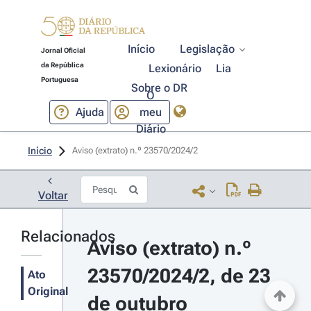
Início
Legislação
Jornal Oficial
da República
Lexionário
Lia
Portuguesa
Sobre o DR
O
Ajuda
meu
Diário
Início
Aviso (extrato) n.º 23570/2024/2 
Voltar
Relacionados
Aviso (extrato) n.º 
23570/2024/2, de 23 
Ato
Original
de outubro