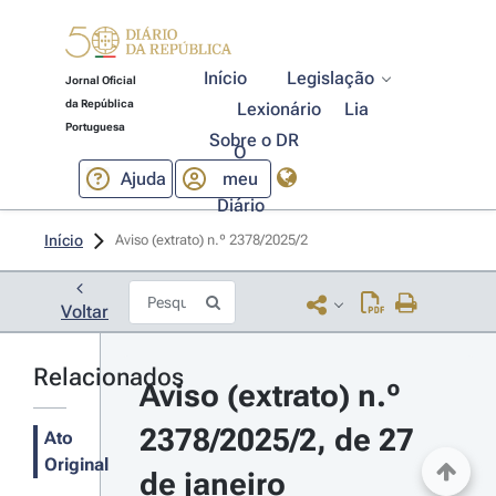
Início
Legislação
Jornal Oficial
da República
Lexionário
Lia
Portuguesa
Sobre o DR
O
Ajuda
meu
Diário
Início
Aviso (extrato) n.º 2378/2025/2 
Voltar
Relacionados
Aviso (extrato) n.º 
2378/2025/2, de 27 
Ato
Original
de janeiro