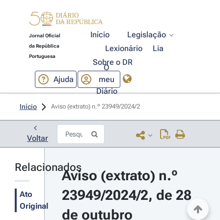
Início
Legislação
Jornal Oficial
da República
Lexionário
Lia
Portuguesa
Sobre o DR
O
Ajuda
meu
Diário
Início
Aviso (extrato) n.º 23949/2024/2 
Voltar
Relacionados
Aviso (extrato) n.º 
23949/2024/2, de 28 
Ato
Original
de outubro