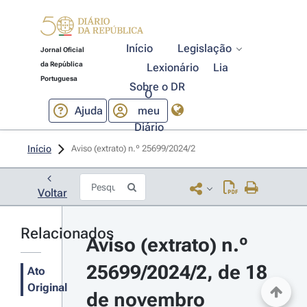
Início
Legislação
Jornal Oficial
da República
Lexionário
Lia
Portuguesa
Sobre o DR
O
Ajuda
meu
Diário
Início
Aviso (extrato) n.º 25699/2024/2 
Voltar
Relacionados
Aviso (extrato) n.º 
25699/2024/2, de 18 
Ato
Original
de novembro