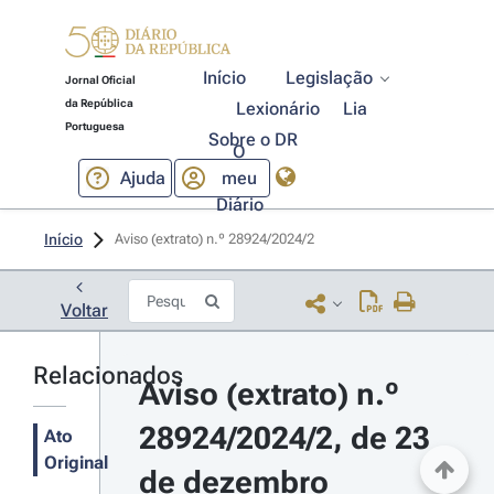
Início
Legislação
Jornal Oficial
da República
Lexionário
Lia
Portuguesa
Sobre o DR
O
Ajuda
meu
Diário
Início
Aviso (extrato) n.º 28924/2024/2 
Voltar
Relacionados
Aviso (extrato) n.º 
28924/2024/2, de 23 
Ato
Original
de dezembro