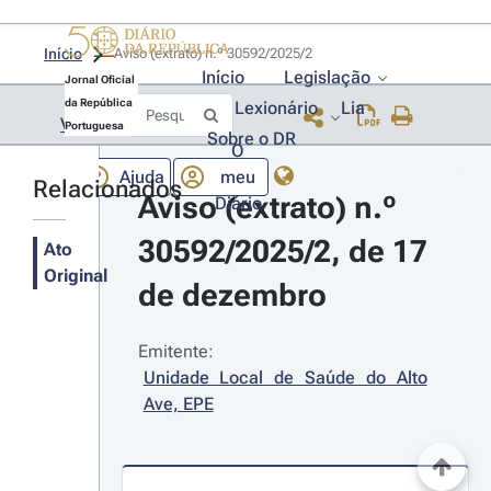
Início
Aviso (extrato) n.º 30592/2025/2 
Início
Legislação
Jornal Oficial
da República
Lexionário
Lia
Voltar
Portuguesa
Sobre o DR
O
Ajuda
meu
Relacionados
Aviso (extrato) n.º 
Diário
30592/2025/2, de 17 
Ato
Original
de dezembro
Emitente:
Unidade Local de Saúde do Alto 
Ave, EPE