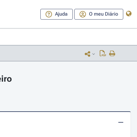
Ajuda
O meu Diário
eiro