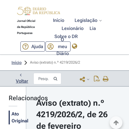
Início
Legislação
Jornal Oficial
da República
Lexionário
Lia
Portuguesa
Sobre o DR
O
Ajuda
meu
Diário
Início
Aviso (extrato) n.º 4219/2026/2 
Voltar
Relacionados
Aviso (extrato) n.º 
4219/2026/2, de 26 
Ato
Original
de fevereiro