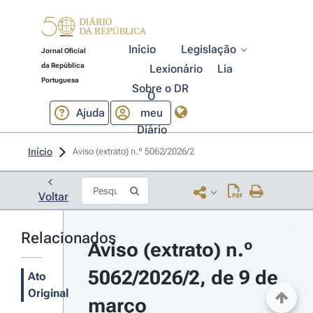
Início
Legislação
Jornal Oficial
da República
Lexionário
Lia
Portuguesa
Sobre o DR
O
Ajuda
meu
Diário
Início
Aviso (extrato) n.º 5062/2026/2 
Voltar
Relacionados
Aviso (extrato) n.º 
5062/2026/2, de 9 de 
Ato
Original
março