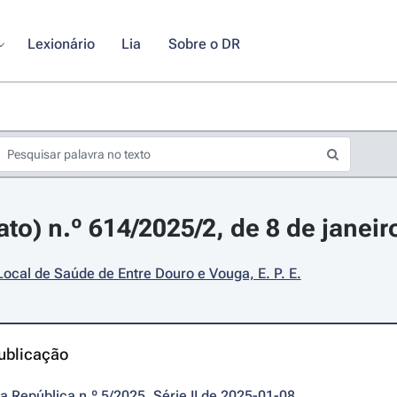
Lexionário
Lia
Sobre o DR
ato) n.º 614/2025/2, de 8 de janeir
ocal de Saúde de Entre Douro e Vouga, E. P. E.
ublicação
da República n.º 5/2025, Série II de 2025-01-08