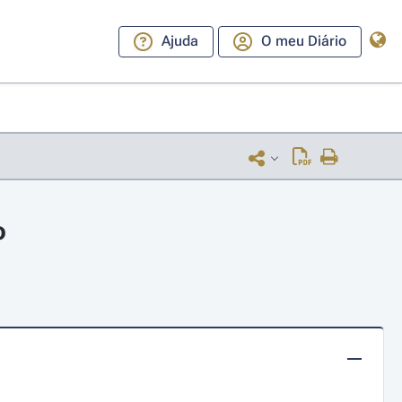
Ajuda
O meu Diário
o