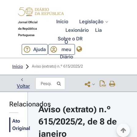
Início
Legislação
Jornal Oficial
da República
Lexionário
Lia
Portuguesa
Sobre o DR
O
Ajuda
meu
Diário
Início
Aviso (extrato) n.º 615/2025/2 
Voltar
Relacionados
Aviso (extrato) n.º 
615/2025/2, de 8 de 
Ato
Original
janeiro