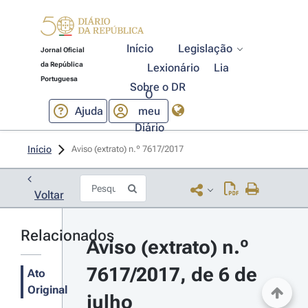
Início
Legislação
Jornal Oficial
da República
Lexionário
Lia
Portuguesa
Sobre o DR
O
Ajuda
meu
Diário
Início
Aviso (extrato) n.º 7617/2017 
Voltar
Relacionados
Aviso (extrato) n.º 
7617/2017, de 6 de 
Ato
Original
julho