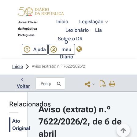
Início
Legislação
Jornal Oficial
da República
Lexionário
Lia
Portuguesa
Sobre o DR
O
Ajuda
meu
Diário
Início
Aviso (extrato) n.º 7622/2026/2 
Voltar
Relacionados
Aviso (extrato) n.º 
7622/2026/2, de 6 de 
Ato
Original
abril