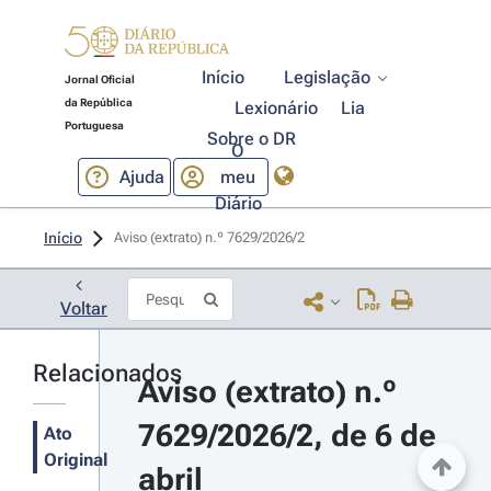
Início
Legislação
Jornal Oficial
da República
Lexionário
Lia
Portuguesa
Sobre o DR
O
Ajuda
meu
Diário
Início
Aviso (extrato) n.º 7629/2026/2 
Voltar
Relacionados
Aviso (extrato) n.º 
7629/2026/2, de 6 de 
Ato
Original
abril