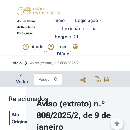
Início
Legislação
Jornal Oficial
da República
Lexionário
Lia
Portuguesa
Sobre o DR
O
Ajuda
meu
Diário
Início
Aviso (extrato) n.º 808/2025/2 
Voltar
Relacionados
Aviso (extrato) n.º 
808/2025/2, de 9 de 
Ato
Original
janeiro