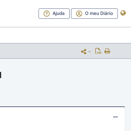
Ajuda
O meu Diário
l