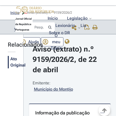
Início
Aviso (extrato) n.º 9159/2026/2 
Início
Legislação
Jornal Oficial
da República
Lexionário
Lia
Voltar
Portuguesa
Sobre o DR
O
Ajuda
meu
Relacionados
Aviso (extrato) n.º 
Diário
9159/2026/2, de 22 
Ato
Original
de abril
Emitente:
Município do Montijo
Informação da publicação